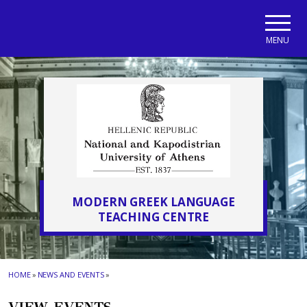
Skip to main navigation
Skip to main content
Skip to page footer
MENU
MODERN GREEK LANGUAGE
TEACHING CENTRE
HOME
»
NEWS AND EVENTS
»