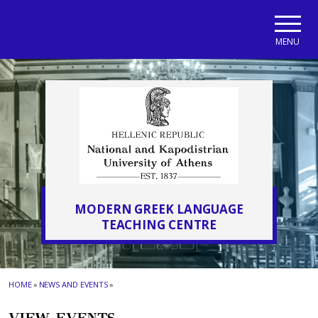
Skip to main navigation
Skip to main content
Skip to page footer
MENU
MODERN GREEK LANGUAGE
TEACHING CENTRE
HOME
»
NEWS AND EVENTS
»